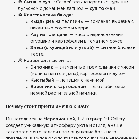
🍲 Сытные супы:
Согрейтесь наваристым куриным
бульоном с домашней лапшой —
суп токмач
.
🥘 Классические блюда:
Кыздырма из телятины
— томленая вырезка с
пикантным соусом и черри.
Азу из говядины
— мясо с маринованными
огурцами и картофелем в томатном соусе.
Элеш (с курицей или уткой)
— сытное блюдо в
тесте.
🥟 Национальные хиты:
Эчпочмак
— знаменитые треугольники с мясом
(конина или говядина), картофелем и луком.
Кыстыбый
— лепешки с начинкой.
Вареники с картофелем
— для любителей
нежной растительной начинки.
Почему стоит прийти именно к нам?
Мы находимся на
Меридианной, 1
. Интерьер 1st Gallery
создает уникальную атмосферу уюта и стиля, а наше
татарское меню подарит вам ощущение большого
праздника. Каждое блюдо готовится с душой и уважением к