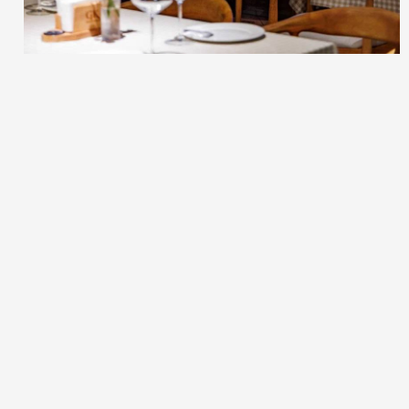
Шоссейная, 57
Краснококшайская, 52