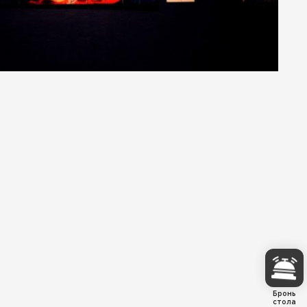
Бронь
стола