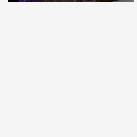
Меридианная, 1
Шоссейная, 57
Краснококшайская, 52