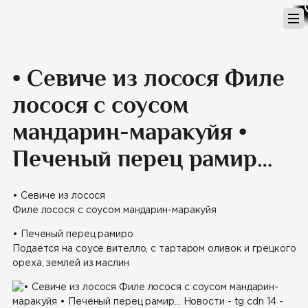
Перейти
к
содержимому
• Севиче из лосося Филе
лосося с соусом
мандарин-маракуйя •
Печеный перец рамир…
• Севиче из лосося
Филе лосося с соусом мандарин-маракуйя
• Печеный перец рамиро
Подается на соусе вителло, с тартаром оливок и грецкого
ореха, землей из маслин