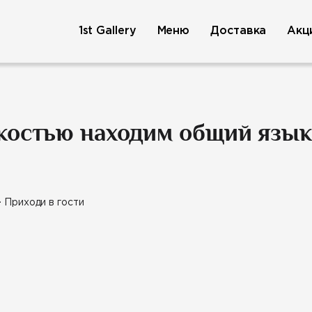
1st Gallery
Меню
Доставка
Акц
костью находим общий языках
-
Приходи в гости