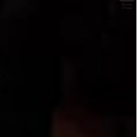
Бронь
стола