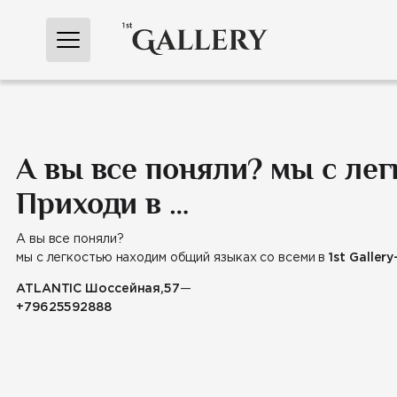
Перейти
к
содержимому
A вы все поняли? мы с лег
Приходи в …
A вы все поняли?
мы с легкостью находим общий языках со всеми в
1st Gallery
ATLANTIC
Шоссейная,57
—
+79625592888