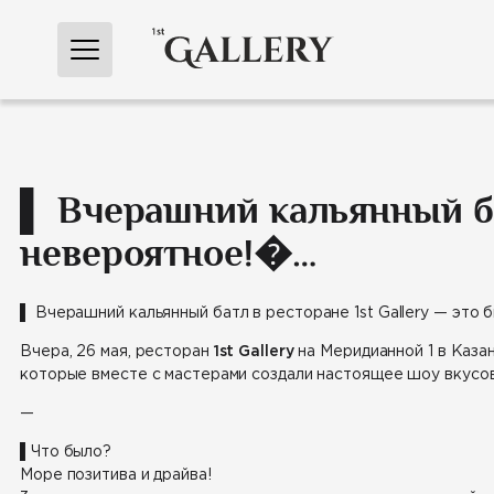
Перейти
к
содержимому
▌ Вчерашний кальянный бат
невероятное!�…
▌
Вчерашний кальянный батл в ресторане 1st Gallery — это 
Вчера, 26 мая, ресторан
1st Gallery
на Меридианной 1 в Каза
которые вместе с мастерами создали настоящее шоу вкусов
—
▌Что было?
Море позитива и драйва!