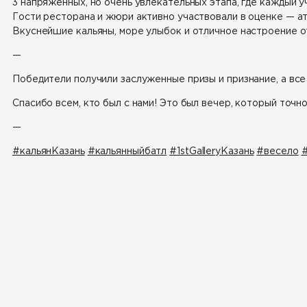
3 напряженных, но очень увлекательных этапа, где каждый у
Гости ресторана и жюри активно участвовали в оценке — 
Вкуснейшие кальяны, море улыбок и отличное настроение от
—
Победители получили заслуженные призы и признание, а все
Спасибо всем, кто был с нами! Это был вечер, который точно
—
#кальянКазань
#кальянныйбатл
#1stGalleryКазань
#весело