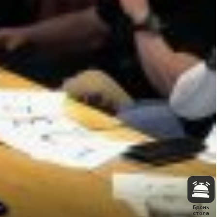
Бронь
стола