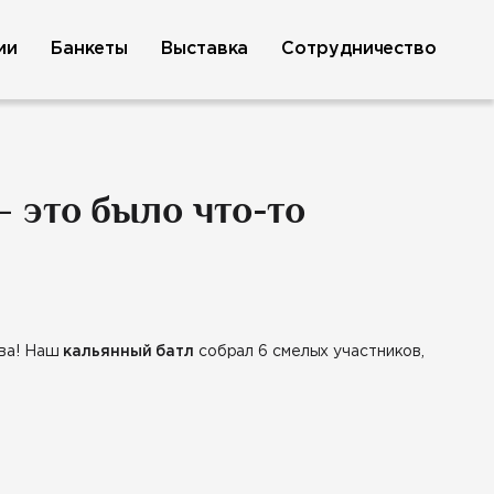
ии
Банкеты
Выставка
Сотрудничество
— это было что-то
йва! Наш
кальянный батл
собрал 6 смелых участников,