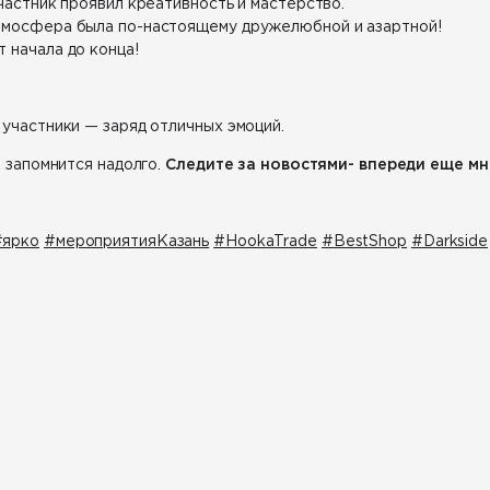
частник проявил креативность и мастерство.
атмосфера была по-настоящему дружелюбной и азартной!
 начала до конца!
 участники — заряд отличных эмоций.
 запомнится надолго.
Следите за новостями- впереди еще мн
#ярко
#мероприятияКазань
#HookaTrade
#BestShop
#Darkside