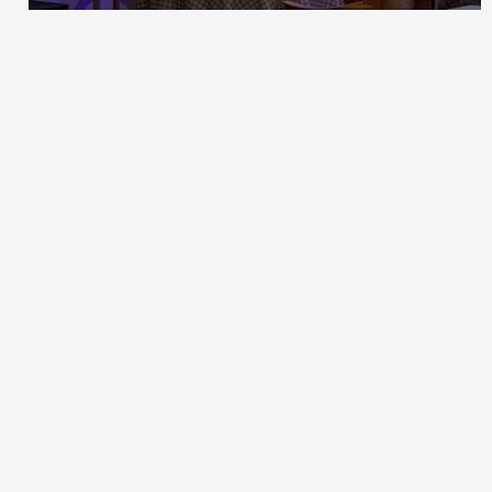
Меридианная, 1
Шоссейная, 57
Краснококшайская, 52