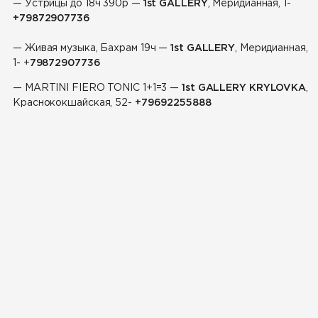
— Устрицы
до 18ч 390р —
1st GALLERY
, Меридианная, 1-
+79872907736
— Живая музыка,
Бахрам 19ч —
1st GALLERY
, Меридианная,
1-
+
79872907736
—
MARTINI FIERO TONIC 1+1=3 —
1st GALLERY KRYLOVKA
,
Краснококшайская, 52-
+79692255888