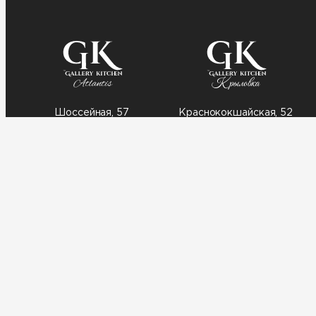
Шоссейная, 57
Краснококшайская, 52
8 (962) 559-28-88
8 (969) 225 58-88
Выберите заведение:
Меридианная, 1