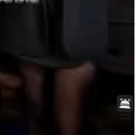
Бронь
стола