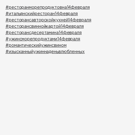
#ресторанморепродуктовна14февраля
#итальянскийресторан14февраля
#ресторансавторскойкухней14февраля
#ресторансвиннойкартой14февраля
#ресторансдесертамина14февраля
#ужинсморепродуктами14февраля
#романтическийужинсвином
#изысканныйужиннаденьвлюбленных