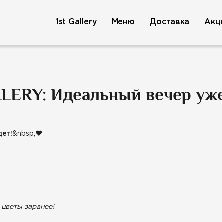
1st Gallery
Меню
Доставка
Акц
LLERY: Идеальный вечер уже
дет!
&nbsp;
❤️
 цветы заранее!