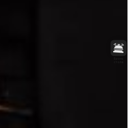
Бронь
стола