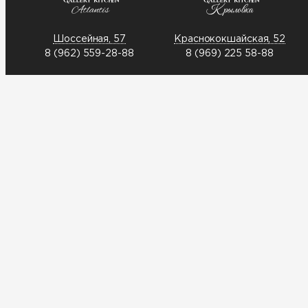
Шоссейная, 57
Краснококшайская, 52
8 (962) 559-28-88
8 (969) 225 58-88
Выберите заведение:
Меридианная, 1