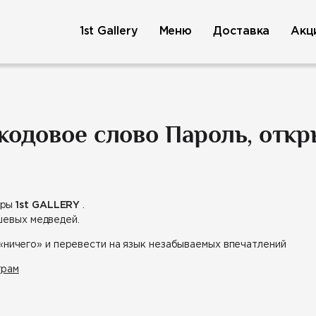
1st Gallery
Меню
Доставка
Акц
о кодовое слово Пароль, от
еры
1st GALLERY
.
шевых медведей.
«ничего» и перевести на язык незабываемых впечатлений
грам