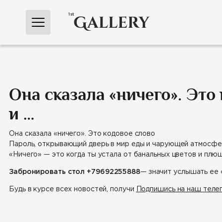
Перейти
к
содержимому
Она сказала «ничего». Эт
и …
Она сказала «ничего». Это кодовое слово
Пароль, открывающий дверь в мир еды и чарующей атмосф
«Ничего» — это когда ты устала от банальных цветов и плю
Забронировать стол
+79692255888
— значит услышать ее 
Будь в курсе всех новостей, получи
Подпишись на наш теле