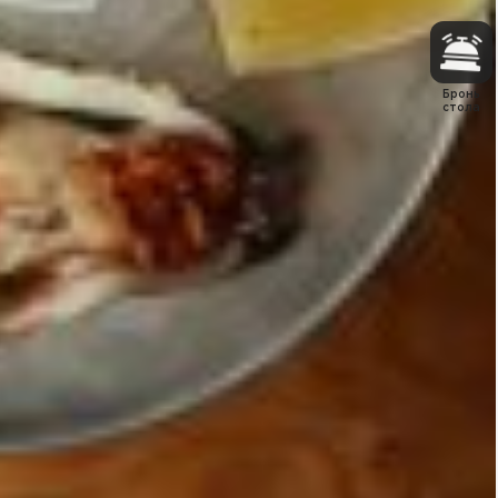
Бронь
стола