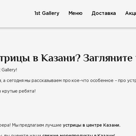
1st Gallery
Меню
Доставка
Акц
рицы в Казани? Загляните в 
 Gallery!
 а сегодня мы рассказываем про кое-что особенное – про уст
ы крутые ребята!
сфера! Мы предлагаем лучшие
устрицы в центре Казани.
ы, вы оцените наши
свежие морепродукты в Казани!