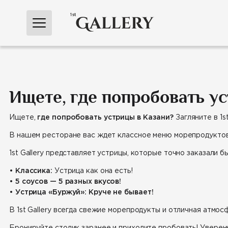
Перейти
к
содержимому
Ищете, где попробовать уст
Ищете,
где попробовать устрицы в Казани?
Загляните в 1st
В нашем ресторане вас ждет классное меню морепродуктов,
1st Gallery представляет устрицы, которые точно заказали б
•
Классика:
Устрица как она есть!
•
5 соусов — 5 разных вкусов!
•
Устрица «Буржуй»: Круче не бывает!
В 1st Gallery всегда свежие морепродукты и отличная атмо
Бронируйте столик заранее и приходите пробовать! Уверен