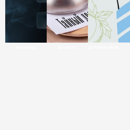
Кальяны
Десерты
Детское меню