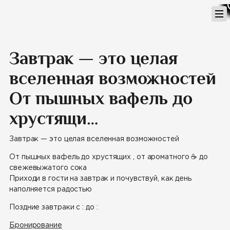
Перейти
к
содержимому
Завтрак — это целая
вселенная возможностей
От пышных вафель до
хрустящи…
Завтрак — это целая вселенная возможностей
От пышных вафель
до хрустящих
, от ароматного
☕️
до
свежевыжатого
сока
Приходи в гости на завтрак и почувствуй, как день
наполняется радостью
Поздние завтраки с
:
до
:
Бронирование