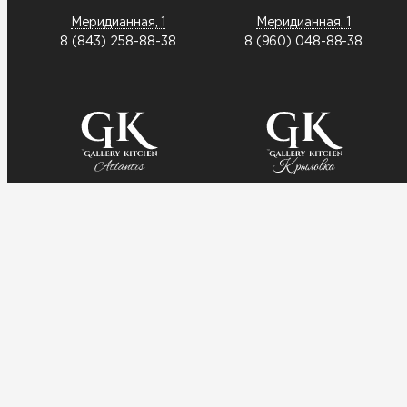
Меридианная, 1
Меридианная, 1
8 (843) 258-88-38
8 (960) 048-88-38
Шоссейная, 57
Краснококшайская, 52
8 (962) 559-28-88
8 (969) 225 58-88
Выберите заведение: